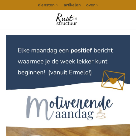
diensten
artikelen
over
Ga
naar
de
inhoud