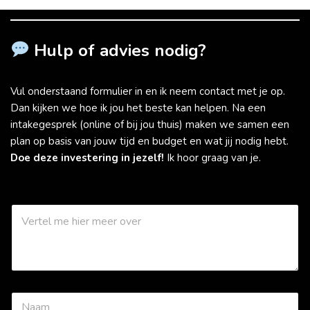
t
i
e
v
Hulp of advies nodig?
a
k
j
Vul onderstaand formulier in en ik neem contact met je op.
e
s
Dan kijken we hoe ik jou het beste kan helpen. Na een
intakegesprek (online of bij jou thuis) maken we samen een
plan op basis van jouw tijd en budget en wat jij nodig hebt.
Doe deze investering in jezelf!
Ik hoor graag van je.
i
W
k
a
o
a
v
r
e
k
r
a
?
n
i
N