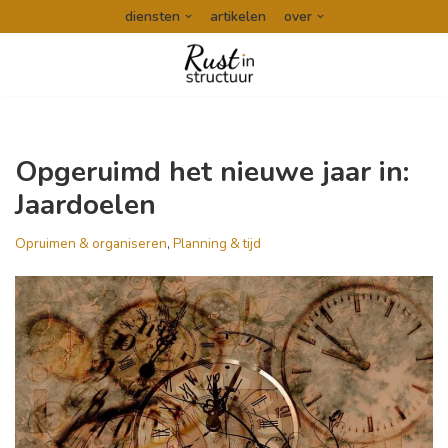
diensten
artikelen
over
Ga
naar
de
inhoud
Opgeruimd het nieuwe jaar in:
Jaardoelen
Opruimen & organiseren
,
Planning & tijd