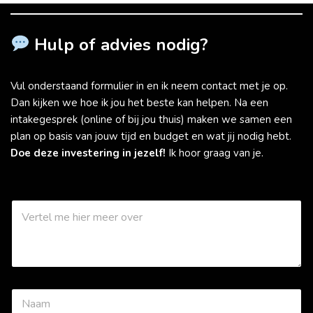
Hulp of advies nodig?
Vul onderstaand formulier in en ik neem contact met je op.
Dan kijken we hoe ik jou het beste kan helpen. Na een
intakegesprek (online of bij jou thuis) maken we samen een
plan op basis van jouw tijd en budget en wat jij nodig hebt.
Doe deze investering in jezelf!
Ik hoor graag van je.
W
a
a
r
k
a
n
N
i
a
k