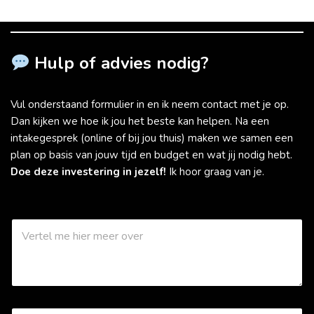
Hulp of advies nodig?
Vul onderstaand formulier in en ik neem contact met je op.
Dan kijken we hoe ik jou het beste kan helpen. Na een
intakegesprek (online of bij jou thuis) maken we samen een
plan op basis van jouw tijd en budget en wat jij nodig hebt.
Doe deze investering in jezelf!
Ik hoor graag van je.
W
a
a
r
k
a
n
N