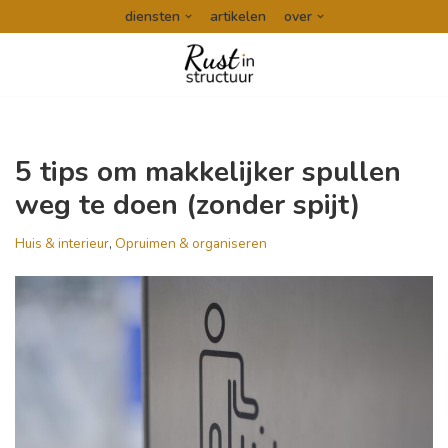
diensten
artikelen
over
Ga
naar
de
inhoud
5 tips om makkelijker spullen
weg te doen (zonder spijt)
Huis & interieur
,
Opruimen & organiseren